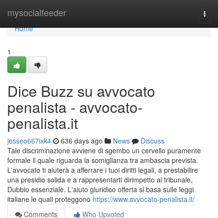
Home
mysocialfeeder
Togg
navi
Home
1
Dice Buzz su avvocato
penalista - avvocato-
penalista.it
jesseo667ixk4
636 days ago
News
Discuss
Tale discriminazione avviene di sgembo un cervello puramente
formale il quale riguarda la somiglianza tra ambascia prevista.
L'avvocato ti aiuterà a afferrare i tuoi diritti legali, a prestabilire
una presidio solida e a rappresentarti dirimpetto al tribunale,
Dubbio essenziale. L'aiuto giuridico offerta si basa sulle leggi
italiane le quali proteggono
https://www.avvocato-penalista.it/
Comments
Who Upvoted