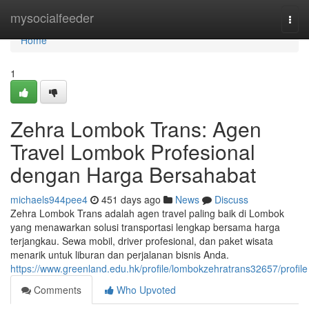
Home
mysocialfeeder
Togg
navi
Home
1
Zehra Lombok Trans: Agen
Travel Lombok Profesional
dengan Harga Bersahabat
michaels944pee4
451 days ago
News
Discuss
Zehra Lombok Trans adalah agen travel paling baik di Lombok
yang menawarkan solusi transportasi lengkap bersama harga
terjangkau. Sewa mobil, driver profesional, dan paket wisata
menarik untuk liburan dan perjalanan bisnis Anda.
https://www.greenland.edu.hk/profile/lombokzehratrans32657/profile
Comments
Who Upvoted