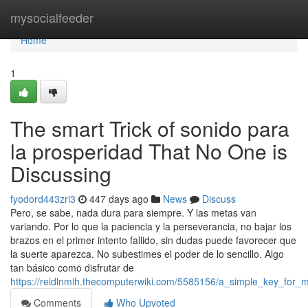
Home
mysocialfeeder
Home
1
The smart Trick of sonido para
la prosperidad That No One is
Discussing
fyodord443zri3
447 days ago
News
Discuss
Pero, se sabe, nada dura para siempre. Y las metas van
variando. Por lo que la paciencia y la perseverancia, no bajar los
brazos en el primer intento fallido, sin dudas puede favorecer que
la suerte aparezca. No subestimes el poder de lo sencillo. Algo
tan básico como disfrutar de
https://reidlnmih.thecomputerwiki.com/5585156/a_simple_key_for_m
Comments
Who Upvoted