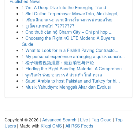
Published News
1
7m: A Deep Dive into the Emerging Trend
1
Slot Online Terpercaya: MawarToto, Alexistogel,...
1
เซียนลีกมาแรง: เจาะลึกวงในวงการฟุตบอลไทย
1
รูเล็ต แตกหนัก! ????????
1
Cho thuê căn hộ Charm City – Chi phí hợp ...
1
Choosing the Right 4G LTE Modem: A Buyer's
Guide
1
What to Look for in a Fishkill Paving Contracto...
1
My personal experience arranging a quick concre...
1
橙子喵酱视频泄露：最新消息与评论
1
Finding the Right Banding Material: A Comprehen...
1
พูลวิลล่า พัทยา: สวรรค์ ส่วนตัว ใกล้ ทะเล
1
Saudi Arabia to host Pakistan and Turkey for hi...
1
Musik Yahudiym: Menggali Akar dan Evolusi
Copyright © 2026 |
Advanced Search
|
Live
|
Tag Cloud
|
Top
Users
| Made with
Kliqqi CMS
|
All RSS Feeds