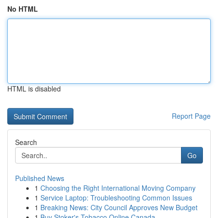
No HTML
HTML is disabled
Report Page
Search
Go
Published News
1
Choosing the Right International Moving Company
1
Service Laptop: Troubleshooting Common Issues
1
Breaking News: City Council Approves New Budget
1
Buy Stoker's Tobacco Online Canada