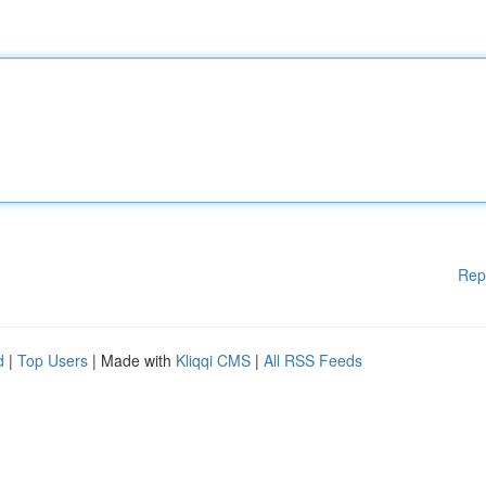
Rep
d
|
Top Users
| Made with
Kliqqi CMS
|
All RSS Feeds