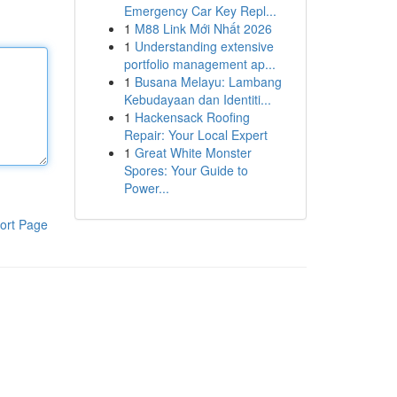
Emergency Car Key Repl...
1
M88 Link Mới Nhất 2026
1
Understanding extensive
portfolio management ap...
1
Busana Melayu: Lambang
Kebudayaan dan Identiti...
1
Hackensack Roofing
Repair: Your Local Expert
1
Great White Monster
Spores: Your Guide to
Power...
ort Page