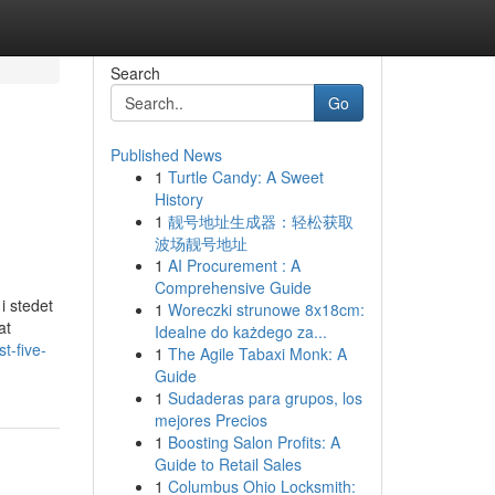
Search
Go
Published News
1
Turtle Candy: A Sweet
History
1
靓号地址生成器：轻松获取
波场靓号地址
1
AI Procurement : A
Comprehensive Guide
i stedet
1
Woreczki strunowe 8x18cm:
at
Idealne do każdego za...
t-five-
1
The Agile Tabaxi Monk: A
Guide
1
Sudaderas para grupos, los
mejores Precios
1
Boosting Salon Profits: A
Guide to Retail Sales
1
Columbus Ohio Locksmith: