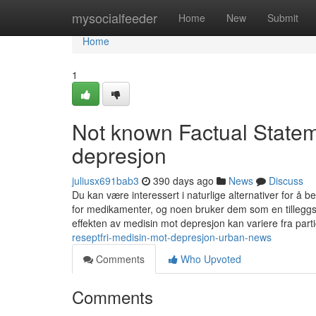
Home
mysocialfeeder
Home
New
Submit
Home
1
Not known Factual Statem
depresjon
juliusx691bab3
390 days ago
News
Discuss
Du kan være interessert i naturlige alternativer for 
for medikamenter, og noen bruker dem som en tilleggsbe
effekten av medisin mot depresjon kan variere fra parti
reseptfri-medisin-mot-depresjon-urban-news
Comments
Who Upvoted
Comments