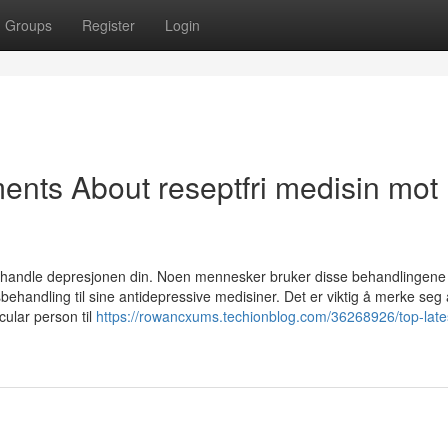
Groups
Register
Login
ents About reseptfri medisin mot
å behandle depresjonen din. Noen mennesker bruker disse behandlingene 
handling til sine antidepressive medisiner. Det er viktig å merke seg 
cular person til
https://rowancxums.techionblog.com/36268926/top-lates