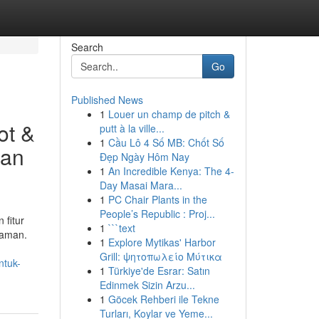
Search
Go
Published News
1
Louer un champ de pitch &
ot &
putt à la ville...
1
Cầu Lô 4 Số MB: Chốt Số
ran
Đẹp Ngày Hôm Nay
1
An Incredible Kenya: The 4-
Day Masai Mara...
1
PC Chair Plants in the
People’s Republic : Proj...
 fitur
1
```text
 aman.
1
Explore Mytikas' Harbor
Grill: ψητοπωλείο Μύτικα
ntuk-
1
Türkiye'de Esrar: Satın
Edinmek Sizin Arzu...
1
Göcek Rehberi ile Tekne
Turları, Koylar ve Yeme...