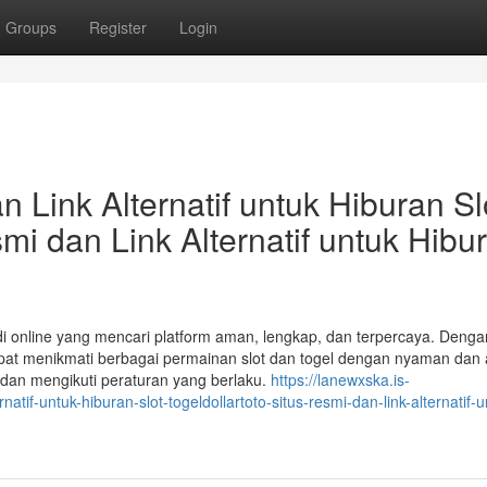
Groups
Register
Login
n Link Alternatif untuk Hiburan Sl
smi dan Link Alternatif untuk Hibu
i online yang mencari platform aman, lengkap, dan terpercaya. Dengan
n dapat menikmati berbagai permainan slot dan togel dengan nyaman dan
 dan mengikuti peraturan yang berlaku.
https://lanewxska.is-
atif-untuk-hiburan-slot-togeldollartoto-situs-resmi-dan-link-alternatif-u