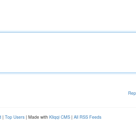
Rep
d
|
Top Users
| Made with
Kliqqi CMS
|
All RSS Feeds