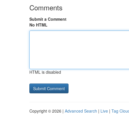
Comments
Submit a Comment
No HTML
HTML is disabled
Copyright © 2026 |
Advanced Search
|
Live
|
Tag Clou