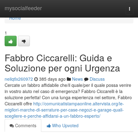
Home
mysocialfeeder
Togg
navi
Home
1
Fabbro Ciccarelli: Guida e
Soluzione per ogni Urgenza
neilqtlx260972
385 days ago
News
Discuss
Cercate un fabbro affidabile che/il quale/per il quale possa venire
in vostro aiuto nel caso di emergenza? Fabbro Ciccarelli è la
soluzione perfetta! Con una lunga esperienza nel settore, Fabbro
Ciccarelli offre
http://comunicatistampaonline.altervista.org/le-
migliori-marche-di-serrature-per-case-negozi-e-garage-quali-
scegliere-e-perche-affidarsi-a-un-fabbro-esperto/
Comments
Who Upvoted