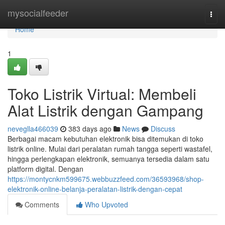
Home
mysocialfeeder
Togg
navi
Home
1
Toko Listrik Virtual: Membeli
Alat Listrik dengan Gampang
neveglla466039
383 days ago
News
Discuss
Berbagai macam kebutuhan elektronik bisa ditemukan di toko
listrik online. Mulai dari peralatan rumah tangga seperti wastafel,
hingga perlengkapan elektronik, semuanya tersedia dalam satu
platform digital. Dengan
https://montycnkm599675.webbuzzfeed.com/36593968/shop-
elektronik-online-belanja-peralatan-listrik-dengan-cepat
Comments
Who Upvoted