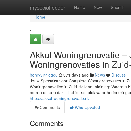
Home
mysocialfeeder
Home
New
Submit
Home
1
Akkul Woningrenovatie – 
Woningrenovaties in Zuid
henry9j41ege0
371 days ago
News
Discuss
Jouw Specialist voor Complete Woningrenovaties in Zu
Woningrenovaties in Zuid-Holland Inleiding: Waarom K
muren en een dak – het is een plek waar herinneringe
https://akkul-woningrenovatie.nl/
Comments
Who Upvoted
Comments