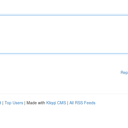
Rep
d
|
Top Users
| Made with
Kliqqi CMS
|
All RSS Feeds