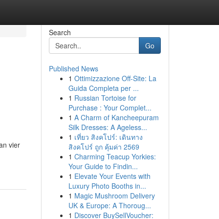
Search
Go
Published News
1
Ottimizzazione Off-Site: La
Guida Completa per ...
1
Russian Tortoise for
Purchase : Your Complet...
1
A Charm of Kancheepuram
Silk Dresses: A Ageless...
1
เที่ยว สิงคโปร์: เดินทาง
an vier
สิงคโปร์ ถูก คุ้มค่า 2569
1
Charming Teacup Yorkies:
Your Guide to Findin...
1
Elevate Your Events with
Luxury Photo Booths in...
1
Magic Mushroom Delivery
UK & Europe: A Thoroug...
1
Discover BuySellVoucher: