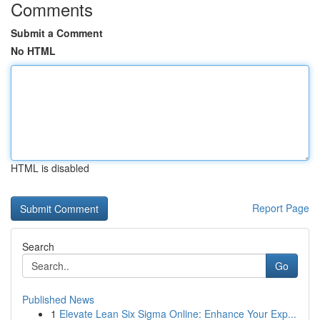
Comments
Submit a Comment
No HTML
HTML is disabled
Report Page
Search
Go
Published News
1
Elevate Lean Six Sigma Online: Enhance Your Exp...