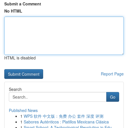
Submit a Comment
No HTML
HTML is disabled
Report Page
Search
Go
Published News
1
WPS 软件 中文版：免费 办公 套件 深度 评测
1
Sabores Auténticos : Platillos Mexicana Clásica
1
Smart School: A Technological Revolution in Edu...