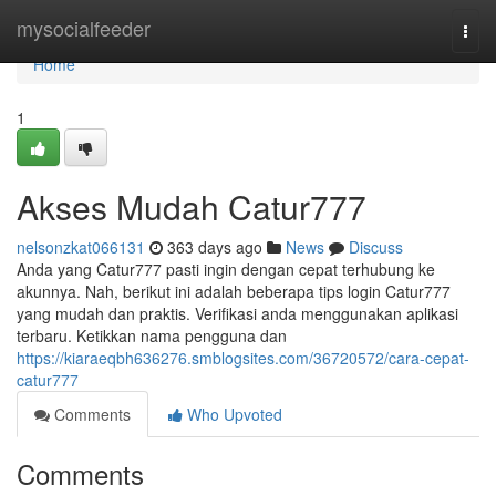
Home
mysocialfeeder
Togg
navi
Home
1
Akses Mudah Catur777
nelsonzkat066131
363 days ago
News
Discuss
Anda yang Catur777 pasti ingin dengan cepat terhubung ke
akunnya. Nah, berikut ini adalah beberapa tips login Catur777
yang mudah dan praktis. Verifikasi anda menggunakan aplikasi
terbaru. Ketikkan nama pengguna dan
https://kiaraeqbh636276.smblogsites.com/36720572/cara-cepat-
catur777
Comments
Who Upvoted
Comments