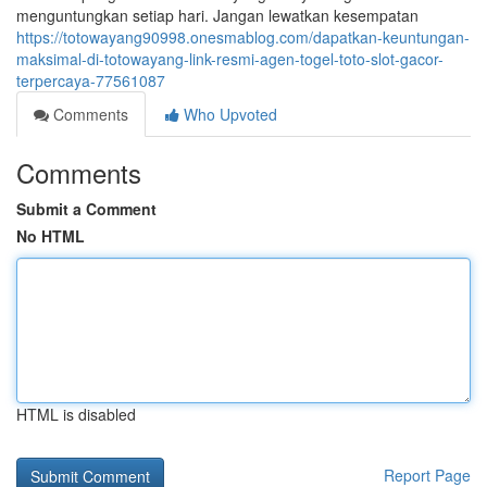
menguntungkan setiap hari. Jangan lewatkan kesempatan
https://totowayang90998.onesmablog.com/dapatkan-keuntungan-
maksimal-di-totowayang-link-resmi-agen-togel-toto-slot-gacor-
terpercaya-77561087
Comments
Who Upvoted
Comments
Submit a Comment
No HTML
HTML is disabled
Report Page