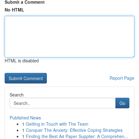
Submit a Comment
No HTML
HTML is disabled
Report Page
Search
Go
Published News
1
Getting in Touch with The Team
1
Conquer The Anxiety: Effective Coping Strategies
1
Finding the Best A4 Paper Supplier: A Comprehen...