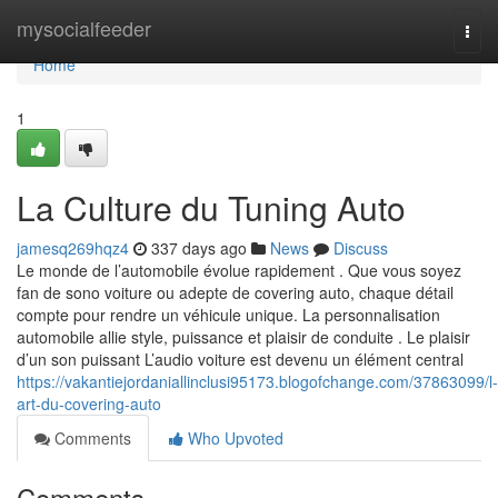
Home
mysocialfeeder
Togg
navi
Home
1
La Culture du Tuning Auto
jamesq269hqz4
337 days ago
News
Discuss
Le monde de l’automobile évolue rapidement . Que vous soyez
fan de sono voiture ou adepte de covering auto, chaque détail
compte pour rendre un véhicule unique. La personnalisation
automobile allie style, puissance et plaisir de conduite . Le plaisir
d’un son puissant L’audio voiture est devenu un élément central
https://vakantiejordaniallinclusi95173.blogofchange.com/37863099/l-
art-du-covering-auto
Comments
Who Upvoted
Comments