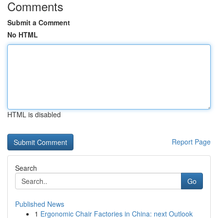
Comments
Submit a Comment
No HTML
HTML is disabled
Report Page
Search
Go
Published News
1
Ergonomic Chair Factories in China: next Outlook