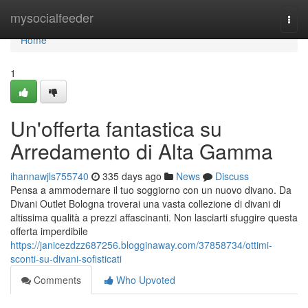
Home
mysocialfeeder
Togg
navi
Home
1
Un'offerta fantastica su
Arredamento di Alta Gamma
ihannawjls755740
335 days ago
News
Discuss
Pensa a ammodernare il tuo soggiorno con un nuovo divano. Da
Divani Outlet Bologna troverai una vasta collezione di divani di
altissima qualità a prezzi affascinanti. Non lasciarti sfuggire questa
offerta imperdibile
https://janicezdzz687256.blogginaway.com/37858734/ottimi-
sconti-su-divani-sofisticati
Comments
Who Upvoted