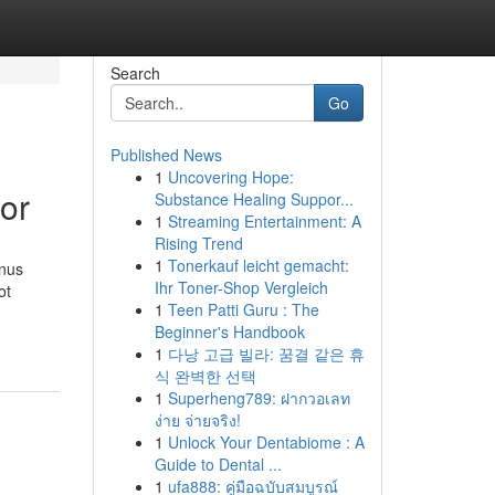
Search
Go
Published News
1
Uncovering Hope:
or
Substance Healing Suppor...
1
Streaming Entertainment: A
Rising Trend
1
Tonerkauf leicht gemacht:
onus
Ihr Toner-Shop Vergleich
ot
1
Teen Patti Guru : The
Beginner's Handbook
1
다낭 고급 빌라: 꿈결 같은 휴
식 완벽한 선택
1
Superheng789: ฝากวอเลท
ง่าย จ่ายจริง!
1
Unlock Your Dentabiome : A
Guide to Dental ...
1
ufa888: คู่มือฉบับสมบูรณ์