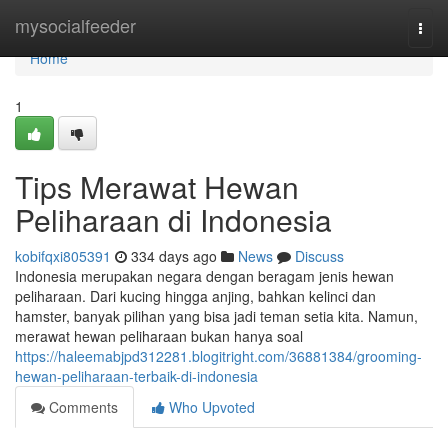
Home
mysocialfeeder
Togg
navi
Home
1
Tips Merawat Hewan
Peliharaan di Indonesia
kobifqxi805391
334 days ago
News
Discuss
Indonesia merupakan negara dengan beragam jenis hewan
peliharaan. Dari kucing hingga anjing, bahkan kelinci dan
hamster, banyak pilihan yang bisa jadi teman setia kita. Namun,
merawat hewan peliharaan bukan hanya soal
https://haleemabjpd312281.blogitright.com/36881384/grooming-
hewan-peliharaan-terbaik-di-indonesia
Comments
Who Upvoted