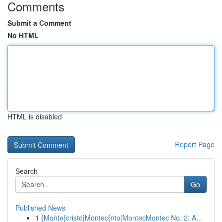
Comments
Submit a Comment
No HTML
HTML is disabled
Report Page
Search
Go
Published News
1
{Monte{cristo|Montec{rito|MontecMontec No. 2: A...