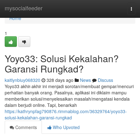
Home
mysocialfeeder
Togg
navi
Home
1
Yoyo33: Solusi Kekalahan?
Garansi Rungkad?
kaitlynbiuy068320
328 days ago
News
Discuss
Yoyo33 akhir-akhir ini menjadi sorotan/membuat gempar/mencuri
perhatian banyak orang. Pasalnya, aplikasi ini diklaim mampu
memberikan solusi/menyelesaikan masalah/mengatasi kendala
dalam berjudi online. Tapi, benarkah
https://kathrynpfag790876.rimmablog.com/36329764/yoyo33-
solusi-kekalahan-garansi-rungkad
Comments
Who Upvoted