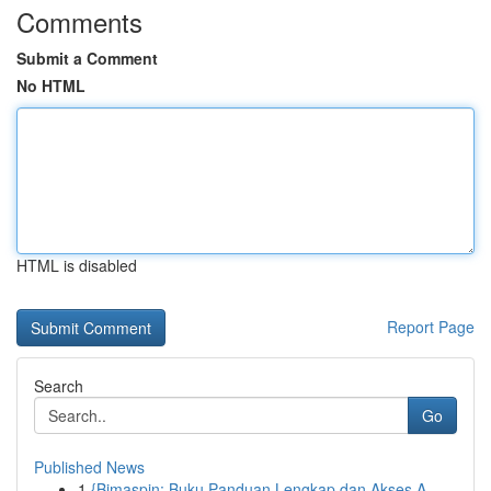
Comments
Submit a Comment
No HTML
HTML is disabled
Report Page
Search
Go
Published News
1
{Bimaspin: Buku Panduan Lengkap dan Akses A...