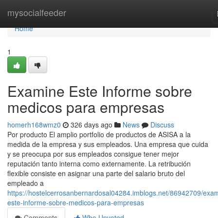
Home
mysocialfeeder
Home
1
Examine Este Informe sobre
medicos para empresas
homerh168wmz0
326 days ago
News
Discuss
Por producto El amplio portfolio de productos de ASISA a la
medida de la empresa y sus empleados. Una empresa que cuida
y se preocupa por sus empleados consigue tener mejor
reputación tanto interna como externamente. La retribución
flexible consiste en asignar una parte del salario bruto del
empleado a
https://hostelcerrosanbernardosal04284.imblogs.net/86942709/exa
este-informe-sobre-medicos-para-empresas
Comments
Who Upvoted