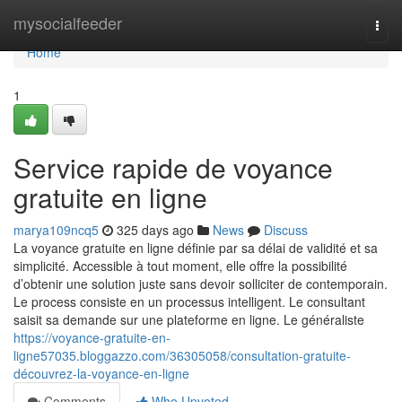
Home
mysocialfeeder
Togg
navi
Home
1
Service rapide de voyance
gratuite en ligne
marya109ncq5
325 days ago
News
Discuss
La voyance gratuite en ligne définie par sa délai de validité et sa
simplicité. Accessible à tout moment, elle offre la possibilité
d’obtenir une solution juste sans devoir solliciter de contemporain.
Le process consiste en un processus intelligent. Le consultant
saisit sa demande sur une plateforme en ligne. Le généraliste
https://voyance-gratuite-en-
ligne57035.bloggazzo.com/36305058/consultation-gratuite-
découvrez-la-voyance-en-ligne
Comments
Who Upvoted