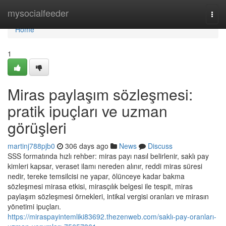
Home
mysocialfeeder
Togg
navi
Home
1
Miras paylaşım sözleşmesi:
pratik ipuçları ve uzman
görüşleri
martinj788pjb0
306 days ago
News
Discuss
SSS formatında hızlı rehber: miras payı nasıl belirlenir, saklı pay
kimleri kapsar, veraset ilamı nereden alınır, reddi miras süresi
nedir, tereke temsilcisi ne yapar, ölünceye kadar bakma
sözleşmesi mirasa etkisi, mirasçılık belgesi ile tespit, miras
paylaşım sözleşmesi örnekleri, intikal vergisi oranları ve mirasın
yönetimi ipuçları.
https://miraspayintemliki83692.thezenweb.com/saklı-pay-oranları-