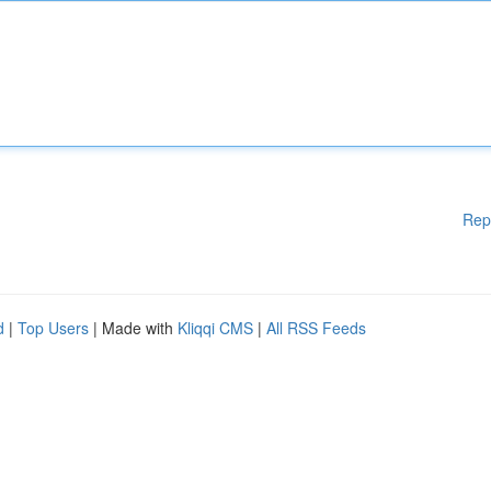
Rep
d
|
Top Users
| Made with
Kliqqi CMS
|
All RSS Feeds