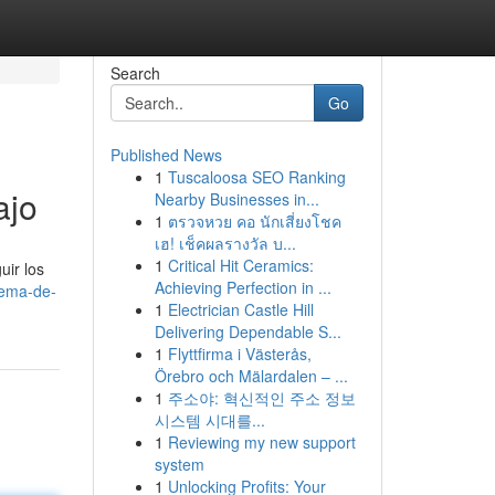
Search
Go
Published News
1
Tuscaloosa SEO Ranking
ajo
Nearby Businesses in...
1
ตรวจหวย คอ นักเสี่ยงโชค
เฮ! เช็คผลรางวัล บ...
1
Critical Hit Ceramics:
uir los
Achieving Perfection in ...
tema-de-
1
Electrician Castle Hill
Delivering Dependable S...
1
Flyttfirma i Västerås,
Örebro och Mälardalen – ...
1
주소야: 혁신적인 주소 정보
시스템 시대를...
1
Reviewing my new support
system
1
Unlocking Profits: Your