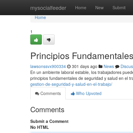
Home
mysocialfeeder
Home
New
Submit
Home
1
Principios Fundamentales
lawsonssvx900334
301 days ago
News
Discus
En un ambiente laboral estable, los trabajadores pued
principios fundamentales de seguridad y salud en el tr
gestion-de-seguridad-y-salud-en-el-trabajo/
Comments
Who Upvoted
Comments
Submit a Comment
No HTML