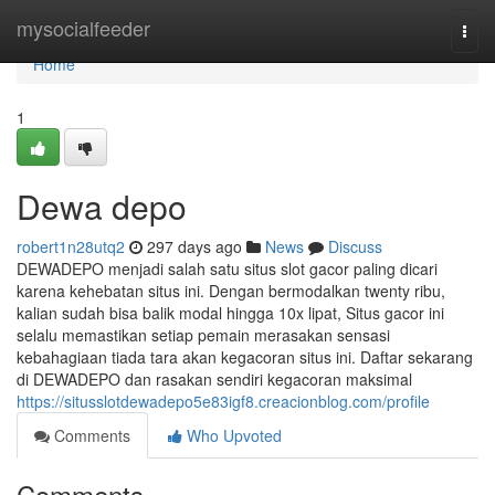
Home
mysocialfeeder
Togg
navi
Home
1
Dewa depo
robert1n28utq2
297 days ago
News
Discuss
DEWADEPO menjadi salah satu situs slot gacor paling dicari
karena kehebatan situs ini. Dengan bermodalkan twenty ribu,
kalian sudah bisa balik modal hingga 10x lipat, Situs gacor ini
selalu memastikan setiap pemain merasakan sensasi
kebahagiaan tiada tara akan kegacoran situs ini. Daftar sekarang
di DEWADEPO dan rasakan sendiri kegacoran maksimal
https://situsslotdewadepo5e83igf8.creacionblog.com/profile
Comments
Who Upvoted
Comments