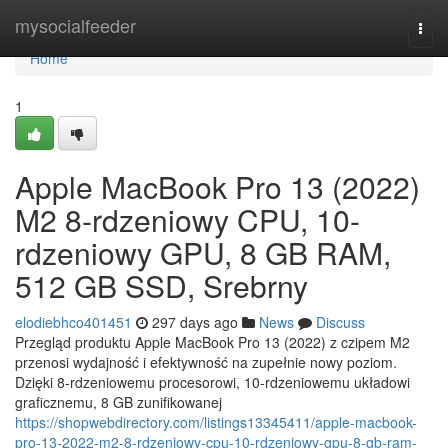
Home
mysocialfeeder
Togg
navi
Home
1
Apple MacBook Pro 13 (2022)
M2 8-rdzeniowy CPU, 10-
rdzeniowy GPU, 8 GB RAM,
512 GB SSD, Srebrny
elodiebhco401451
297 days ago
News
Discuss
Przegląd produktu Apple MacBook Pro 13 (2022) z czipem M2
przenosi wydajność i efektywność na zupełnie nowy poziom.
Dzięki 8-rdzeniowemu procesorowi, 10-rdzeniowemu układowi
graficznemu, 8 GB zunifikowanej
https://shopwebdirectory.com/listings13345411/apple-macbook-
pro-13-2022-m2-8-rdzeniowy-cpu-10-rdzeniowy-gpu-8-gb-ram-