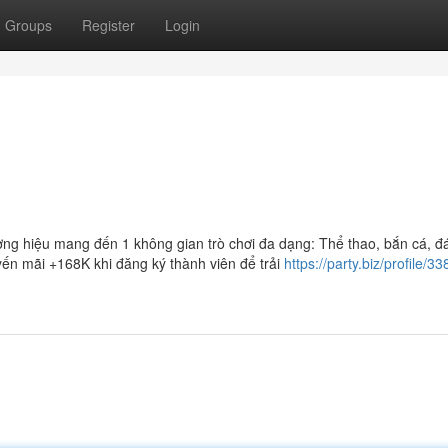
Groups
Register
Login
g hiệu mang đến 1 không gian trò chơi đa dạng: Thể thao, bắn cá, đá 
yến mãi +168K khi đăng ký thành viên để trải
https://party.biz/profile/3