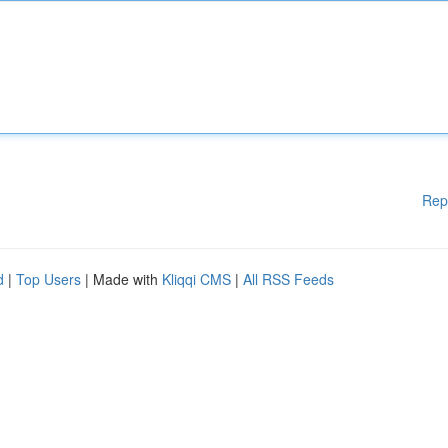
Rep
d
|
Top Users
| Made with
Kliqqi CMS
|
All RSS Feeds