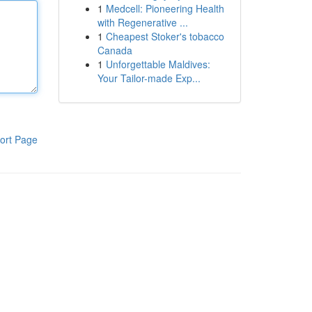
1
Medcell: Pioneering Health
with Regenerative ...
1
Cheapest Stoker's tobacco
Canada
1
Unforgettable Maldives:
Your Tailor-made Exp...
ort Page