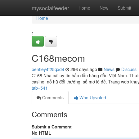
Home
mysocialfeeder
Home
New
Submit
Home
1
C168mecom
bentley4t25qxd4
296 days ago
News
Discuss
C168 Nhà cái uy tín hấp dẫn hàng đầu Việt Nam. Thươn
casino, nổ hũ đổi thưởng, sổ mơ lô đề. Trang web khu
tab=541
Comments
Who Upvoted
Comments
Submit a Comment
No HTML