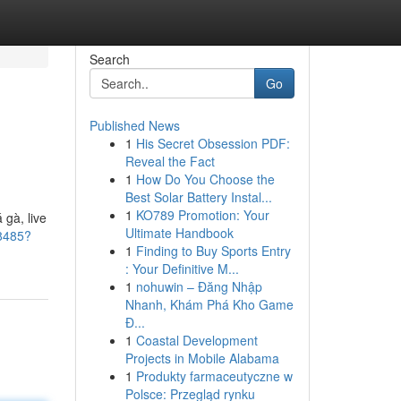
Search
Go
Published News
1
His Secret Obsession PDF:
Reveal the Fact
1
How Do You Choose the
Best Solar Battery Instal...
1
KO789 Promotion: Your
gà, live
Ultimate Handbook
38485?
1
Finding to Buy Sports Entry
: Your Definitive M...
1
nohuwin – Đăng Nhập
Nhanh, Khám Phá Kho Game
Đ...
1
Coastal Development
Projects in Mobile Alabama
1
Produkty farmaceutyczne w
Polsce: Przegląd rynku