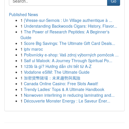
Go
Published News
1
{Vresse-sur-Semois : Un Village authentique à ...
1
Understanding Backwoods Cigars: History, Flavor...
1
The Power of Research Peptides: A Beginner's
Guide
1
Score Big Savings: The Ultimate Gift Card Deals...
1
iptv maroc
1
Poľovnícky e-shop: Vaš zdroj výborných pomôcok ...
1
Saif ul Malook: A Journey Through Spiritual Po...
1
123b là gì? Hướng dẫn chi tiết từ A-Z
1
Vodafone eSIM: The Ultimate Guide
1
加密貨幣賭場：未來趨勢與風險
1
Canada Online Casino: Free Slots Await!
1
Trendy Ladies' Tops & A Ultimate Handbook
1
Nonwoven interlining in reducing laminating and...
1
Découverte Monster Energy : Le Saveur Éner...