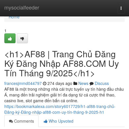
Home
mysocialfeeder
Togg
navi
Home
1
<h1>AF88 | Trang Chủ Đăng
Ký Đăng Nhập AF88.COM Uy
Tín Tháng 9/2025</h1>
francesjmmd044797
274 days ago
News
Discuss
AF88 là một trong những nhà cái trực tuyến uy tín hàng đầu châu
Á, mang đến trải nghiệm giải trí đa dạng từ cá cược thể thao,
casino live, slot game đến bắn cá online.
https://bookmarkalexa.com/story6017729/h1-af88-trang-chủ-
Đăng-ký-Đăng-nhập-af88-com-uy-tín-tháng-9-2025-h1
Comments
Who Upvoted