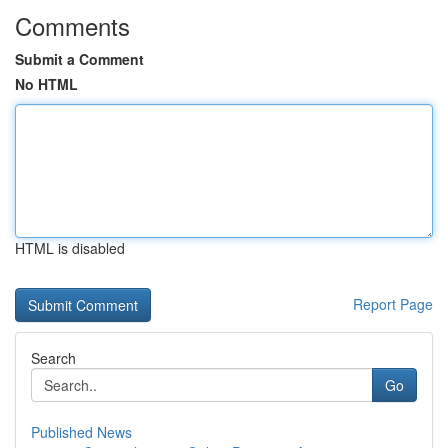
Comments
Submit a Comment
No HTML
HTML is disabled
Report Page
Search
Go
Published News