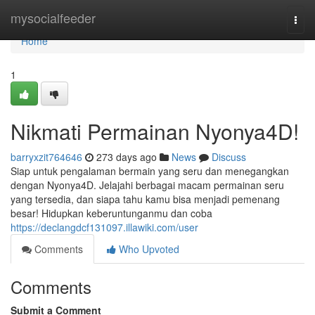
Home
mysocialfeeder
Togg
navi
Home
1
Nikmati Permainan Nyonya4D!
barryxzit764646
273 days ago
News
Discuss
Siap untuk pengalaman bermain yang seru dan menegangkan
dengan Nyonya4D. Jelajahi berbagai macam permainan seru
yang tersedia, dan siapa tahu kamu bisa menjadi pemenang
besar! Hidupkan keberuntunganmu dan coba
https://declangdcf131097.illawiki.com/user
Comments
Who Upvoted
Comments
Submit a Comment