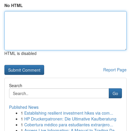
No HTML
HTML is disabled
Report Page
Search
Go
Published News
1
Establishing resilient investment hikes via com...
1
HP Druckerpatronen: Die Ultimative Kaufberatung
1
Cobertura médico para estudiantes extranjero...
1
Access Live Information: A Manual to Trading Da...