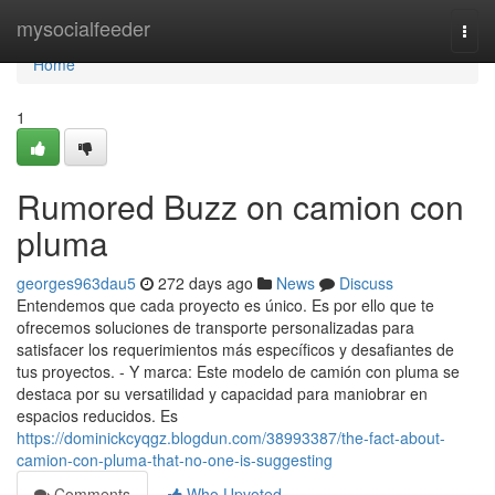
Home
mysocialfeeder
Togg
navi
Home
1
Rumored Buzz on camion con
pluma
georges963dau5
272 days ago
News
Discuss
Entendemos que cada proyecto es único. Es por ello que te
ofrecemos soluciones de transporte personalizadas para
satisfacer los requerimientos más específicos y desafiantes de
tus proyectos. - Y marca: Este modelo de camión con pluma se
destaca por su versatilidad y capacidad para maniobrar en
espacios reducidos. Es
https://dominickcyqgz.blogdun.com/38993387/the-fact-about-
camion-con-pluma-that-no-one-is-suggesting
Comments
Who Upvoted