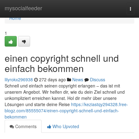
Home
mysocialfeeder
Togg
navi
Home
1
einen copyright schnell und
einfach bekommen
lilyrokx296938
272 days ago
News
Discuss
Schnell und einfach seinen copyright erlangen – das ist mit
unserem Angebot. Wir helfen dir, wie du dein Ziel schnell und
unkompliziert erreichen kannst. Hol dir mehr über unsere
Lösungen und starte deine Reise
https://keziastqy294328.free-
blogz.com/85555074/einen-copyright-schnell-und-einfach-
bekommen
Comments
Who Upvoted