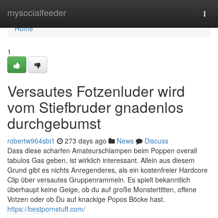
Home
mysocialfeeder
Togg
navi
Home
1
Versautes Fotzenluder wird
vom Stiefbruder gnadenlos
durchgebumst
robertw964sbi1
273 days ago
News
Discuss
Dass diese scharfen Amateurschlampen beim Poppen overall
tabulos Gas geben, ist wirklich interessant. Allein aus diesem
Grund gibt es nichts Anregenderes, als ein kostenfreier Hardcore
Clip über versautes Gruppenrammeln. Es spielt bekanntlich
überhaupt keine Geige, ob du auf große Monstertitten, offene
Votzen oder ob Du auf knackige Popos Böcke hast.
https://bestpornstuff.com/