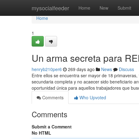
Home
mysocialfeeder
Home
New
Submit
Home
1
Un arma secreta para R
henryb210per6
269 days ago
News
Discuss
Entre ellos se encuentra ser mayor de 18 primaveras, 
secundaria completa y no acaecer sido beneficiario an
oportunidad única para aquellos trabajadores que bus
Comments
Who Upvoted
Comments
Submit a Comment
No HTML