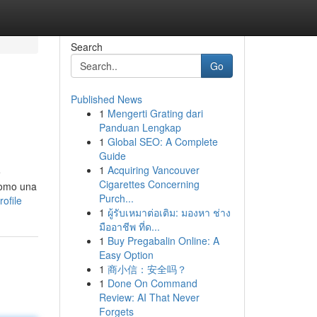
Search
Go
Published News
1
Mengerti Grating dari
Panduan Lengkap
1
Global SEO: A Complete
Guide
1
Acquiring Vancouver
e
Cigarettes Concerning
como una
Purch...
ofile
1
ผู้รับเหมาต่อเติม: มองหา ช่าง
มืออาชีพ ที่ด...
1
Buy Pregabalin Online: A
Easy Option
1
商小信：安全吗？
1
Done On Command
Review: AI That Never
Forgets