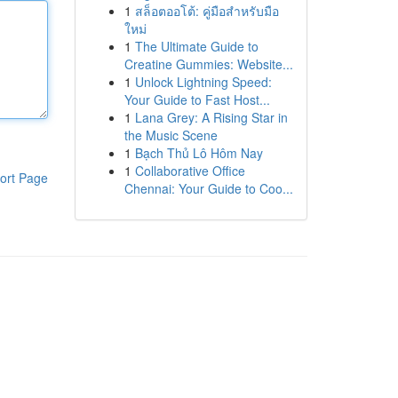
1
สล็อตออโต้: คู่มือสำหรับมือ
ใหม่
1
The Ultimate Guide to
Creatine Gummies: Website...
1
Unlock Lightning Speed:
Your Guide to Fast Host...
1
Lana Grey: A Rising Star in
the Music Scene
1
Bạch Thủ Lô Hôm Nay
1
Collaborative Office
ort Page
Chennai: Your Guide to Coo...