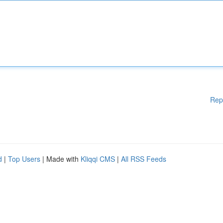
Rep
d
|
Top Users
| Made with
Kliqqi CMS
|
All RSS Feeds