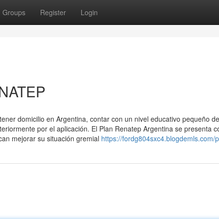
Groups
Register
Login
ENATEP
tener domicilio en Argentina, contar con un nivel educativo pequeño d
teriormente por el aplicación. El Plan Renatep Argentina se presenta 
can mejorar su situación gremial
https://fordg804sxc4.blogdemls.com/pr