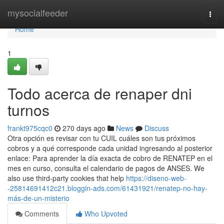
Home
mysocialfeeder
Togg
navi
Home
1
Todo acerca de renaper dni
turnos
frankt975cqc0
270 days ago
News
Discuss
Otra opción es revisar con tu CUIL cuáles son tus próximos
cobros y a qué corresponde cada unidad ingresando al posterior
enlace: Para aprender la día exacta de cobro de ⁣RENATEP en el
mes en curso, consulta el calendario de ​pagos de ANSES. We
also use third-party cookies that help
https://diseno-web-
-25814691412c21.bloggin-ads.com/61431921/renatep-no-hay-
más-de-un-misterio
Comments
Who Upvoted