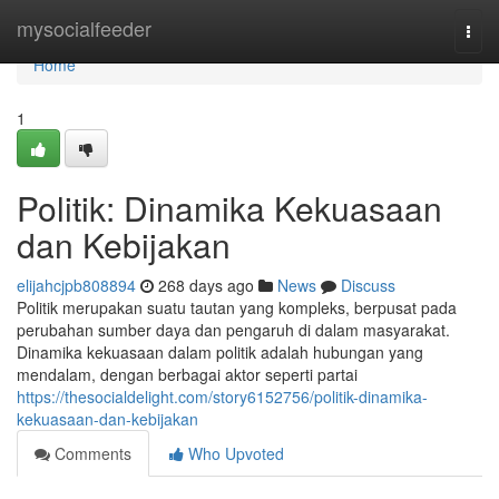
Home
mysocialfeeder
Togg
navi
Home
1
Politik: Dinamika Kekuasaan
dan Kebijakan
elijahcjpb808894
268 days ago
News
Discuss
Politik merupakan suatu tautan yang kompleks, berpusat pada
perubahan sumber daya dan pengaruh di dalam masyarakat.
Dinamika kekuasaan dalam politik adalah hubungan yang
mendalam, dengan berbagai aktor seperti partai
https://thesocialdelight.com/story6152756/politik-dinamika-
kekuasaan-dan-kebijakan
Comments
Who Upvoted