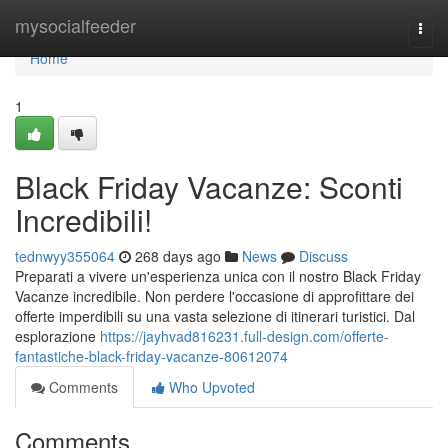
Home
mysocialfeeder
Togg
navi
Home
1
Black Friday Vacanze: Sconti
Incredibili!
tednwyy355064
268 days ago
News
Discuss
Preparati a vivere un'esperienza unica con il nostro Black Friday
Vacanze incredibile. Non perdere l'occasione di approfittare dei
offerte imperdibili su una vasta selezione di itinerari turistici. Dal
esplorazione
https://jayhvad816231.full-design.com/offerte-
fantastiche-black-friday-vacanze-80612074
Comments
Who Upvoted
Comments