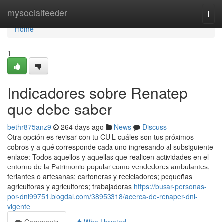
Home
mysocialfeeder
Togg
navi
Home
1
Indicadores sobre Renatep
que debe saber
bethr875anz9
264 days ago
News
Discuss
Otra opción es revisar con tu CUIL cuáles son tus próximos
cobros y a qué corresponde cada uno ingresando al subsiguiente
enlace: Todos aquellos y aquellas que realicen actividades en el
entorno de la Patrimonio popular como vendedores ambulantes,
feriantes o artesanas; cartoneras y recicladores; pequeñas
agricultoras y agricultores; trabajadoras
https://busar-personas-
por-dni99751.blogdal.com/38953318/acerca-de-renaper-dni-
vigente
Comments
Who Upvoted