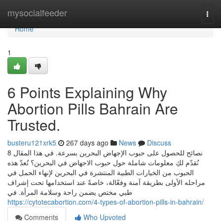
Home
mysocialfeeder
Togg
navi
Home
1
6 Points Explaining Why
Abortion Pills Bahrain Are
Trusted.
busteru121xrk5
267 days ago
News
Discuss
8 نصائح للحصول على حبوب الإجهاض البحرين بسرعة. في هذا المقال
نُقدّم لكِ معلومات شاملة حول حبوب الاجهاض في البحرين؟ تُعدّ هذه
الحبوب من الخيارات الطبية المنتشرة في البحرين لإنهاء الحمل في
مراحله الأولى بطريقة آمنة وفعّالة، خاصةً عند استخدامها تحت إشراف
طبي مختص يضمن راحة وسلامة المرأة. في
https://cytotecabortion.com/4-types-of-abortion-pills-in-bahrain/
Comments
Who Upvoted