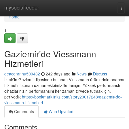
Home
mysocialfeeder
Togg
navi
Home
1
Gaziemir'de Viessmann
Hizmetleri
deaconrnhu500432
242 days ago
News
Discuss
İzmir'in Gaziemir ilçesinde bulunan Viessmann ürünlerinin onarımı
hizmetini sunan uzman ekibimiz ile tanışın. Yüksek performanslı
cihazlarınızın performansını her zaman zirvede tutmak için,
periyodik
https://bookmarklinkz.com/story20617248/gaziemir-de-
viessmann-hizmetleri
Comments
Who Upvoted
Comments