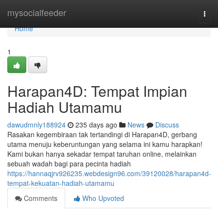
Home
mysocialfeeder
Togg
navi
Home
1
Harapan4D: Tempat Impian
Hadiah Utamamu
dawudmnly188924
235 days ago
News
Discuss
Rasakan kegembiraan tak tertandingi di Harapan4D, gerbang
utama menuju keberuntungan yang selama ini kamu harapkan!
Kami bukan hanya sekadar tempat taruhan online, melainkan
sebuah wadah bagi para pecinta hadiah
https://hannaqjrv926235.webdesign96.com/39120028/harapan4d-
tempat-kekuatan-hadiah-utamamu
Comments
Who Upvoted