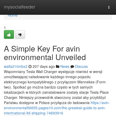
Home
mysocialfeeder
Togg
navi
Home
1
A Simple Key For avin
environmental Unveiled
walts210mbx2
207 days ago
News
Discuss
Wspomniany Tesla Wall Charger występuje również w wersji
umożliwiającej naładowanie każdego innego pojazdu
elektrycznego kompatybilnego z przyłączem Mennekes (Form
two). Spotkać go można bardzo często w tych samych
lokalizacjach w których zainstalowane zostały stacje Tesla Place
Charger. Niniejszy przewodnik stworzony został aby przybliżyć
Państwu dostępne w Polsce przyłącza do ładowania
https://avin-
environmental56655.pages10.com/the-greatest-guide-to-avin-
intertnational-ltd-shipping-74693916