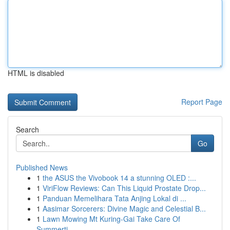
HTML is disabled
Report Page
Search
Go
Published News
1
the ASUS the Vivobook 14 a stunning OLED :...
1
ViriFlow Reviews: Can This Liquid Prostate Drop...
1
Panduan Memelihara Tata Anjing Lokal di ...
1
Aasimar Sorcerers: Divine Magic and Celestial B...
1
Lawn Mowing Mt Kuring-Gai Take Care Of
Summerti...