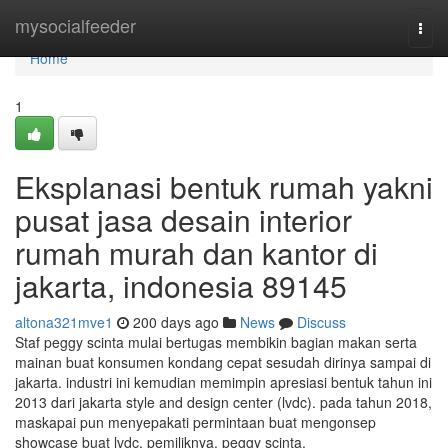
Home
mysocialfeeder
Togg
navi
Home
1
Eksplanasi bentuk rumah yakni
pusat jasa desain interior
rumah murah dan kantor di
jakarta, indonesia 89145
altona321mve1
200 days ago
News
Discuss
Staf peggy scinta mulai bertugas membikin bagian makan serta
mainan buat konsumen kondang cepat sesudah dirinya sampai di
jakarta. industri ini kemudian memimpin apresiasi bentuk tahun ini
2013 dari jakarta style and design center (lvdc). pada tahun 2018,
maskapai pun menyepakati permintaan buat mengonsep
showcase buat lvdc. pemiliknya, peggy scinta,