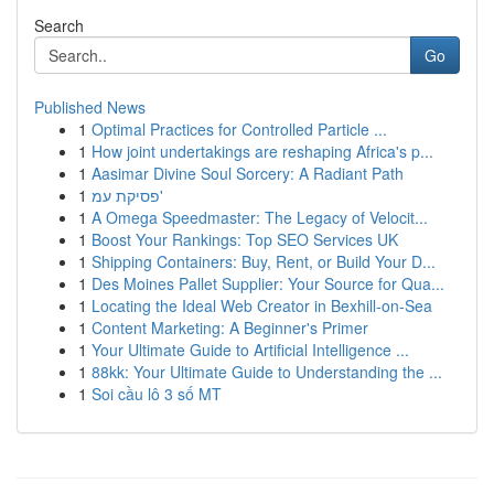
Search
Go
Published News
1
Optimal Practices for Controlled Particle ...
1
How joint undertakings are reshaping Africa's p...
1
Aasimar Divine Soul Sorcery: A Radiant Path
1
פסיקת עמ'
1
A Omega Speedmaster: The Legacy of Velocit...
1
Boost Your Rankings: Top SEO Services UK
1
Shipping Containers: Buy, Rent, or Build Your D...
1
Des Moines Pallet Supplier: Your Source for Qua...
1
Locating the Ideal Web Creator in Bexhill-on-Sea
1
Content Marketing: A Beginner's Primer
1
Your Ultimate Guide to Artificial Intelligence ...
1
88kk: Your Ultimate Guide to Understanding the ...
1
Soi cầu lô 3 số MT