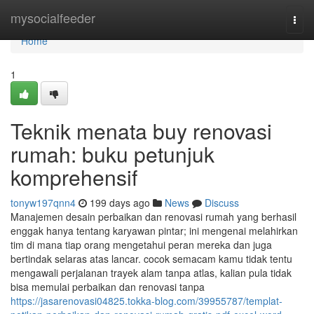
Home
mysocialfeeder
Togg
navi
Home
1
Teknik menata buy renovasi
rumah: buku petunjuk
komprehensif
tonyw197qnn4
199 days ago
News
Discuss
Manajemen desain perbaikan dan renovasi rumah yang berhasil
enggak hanya tentang karyawan pintar; ini mengenai melahirkan
tim di mana tiap orang mengetahui peran mereka dan juga
bertindak selaras atas lancar. cocok semacam kamu tidak tentu
mengawali perjalanan trayek alam tanpa atlas, kalian pula tidak
bisa memulai perbaikan dan renovasi tanpa
https://jasarenovasi04825.tokka-blog.com/39955787/templat-