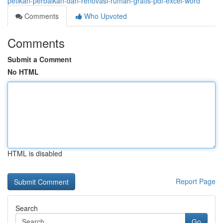
petikan-perbaikan-dan-renovasi-rumah-gratis-pdf-excel-word
Comments
Who Upvoted
Comments
Submit a Comment
No HTML
HTML is disabled
Report Page
Search
Go