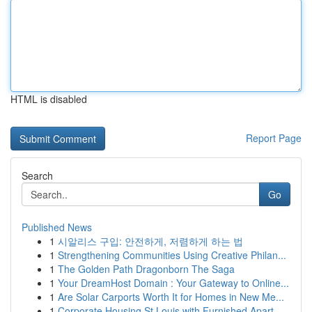
HTML is disabled
Report Page
Search
Go
Published News
1
시알리스 구입: 안전하게, 저렴하게 하는 법
1
Strengthening Communities Using Creative Philan...
1
The Golden Path Dragonborn The Saga
1
Your DreamHost Domain : Your Gateway to Online...
1
Are Solar Carports Worth It for Homes in New Me...
1
Corporate Housing St Louis with Furnished Apart...