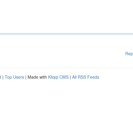
Rep
d
|
Top Users
| Made with
Kliqqi CMS
|
All RSS Feeds