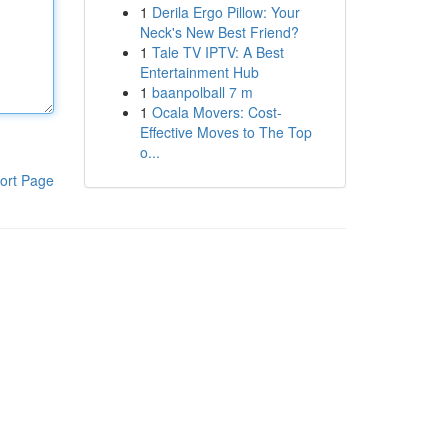
1
Derila Ergo Pillow: Your
Neck's New Best Friend?
1
Tale TV IPTV: A Best
Entertainment Hub
1
baanpolball 7 m
1
Ocala Movers: Cost-
Effective Moves to The Top
o...
ort Page