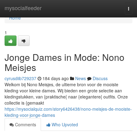
Home
mysocialfeeder
Togg
navi
Home
1
Jonge Dames in Mode: Nono
Meisjes
cyrusdiib729237
184 days ago
News
Discuss
Welkom bij Nono Meisjes, de ultieme bron voor de mooiste
kleding voor kleine dames. Wij bieden een grote selectie aan
kledingstukken, van {praktische{ naar {elegantere{ outfits. Onze
collectie is {gemaakt
https://mysocialquiz.com/story6426438/nono-meisjes-de-mooiste-
kleding-voor-jonge-dames
Comments
Who Upvoted