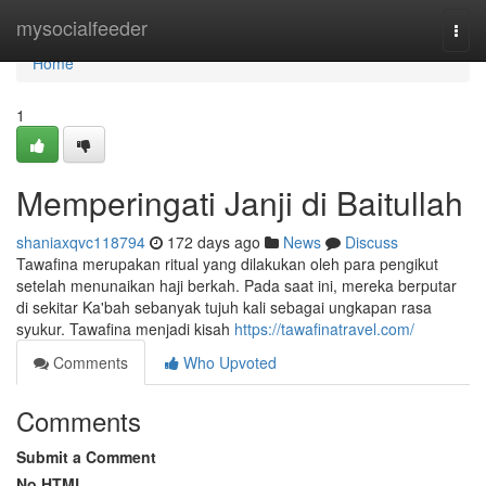
Home
mysocialfeeder
Togg
navi
Home
1
Memperingati Janji di Baitullah
shaniaxqvc118794
172 days ago
News
Discuss
Tawafina merupakan ritual yang dilakukan oleh para pengikut
setelah menunaikan haji berkah. Pada saat ini, mereka berputar
di sekitar Ka'bah sebanyak tujuh kali sebagai ungkapan rasa
syukur. Tawafina menjadi kisah
https://tawafinatravel.com/
Comments
Who Upvoted
Comments
Submit a Comment
No HTML