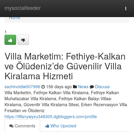
Home
mysocialfeeder
Togg
navi
Home
1
Villa Marketim: Fethiye-Kalkan
ve Ölüdeniz’de Güvenilir Villa
Kiralama Hizmeti
sachinotdw007998
156 days ago
News
Discuss
Villa Marketim, Fethiye Kalkan Villa Kiralama, Fethiye Kalkan
Muhafazakar Villa Kiralama, Fethiye Kalkan Balayı Villası
Kiralama, Güvenilir Villa Kiralama Sitesi, Erken Rezervasyon Villa
Fırsatları ve Ölüdeniz
https://tiffanywyxu348305.dgbloggers.com/profile
Comments
Who Upvoted